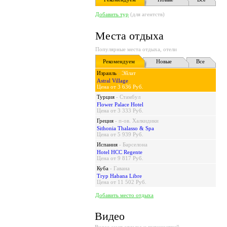
Добавить тур
(для агентств)
Места отдыха
Популярные места отдыха, отели
Рекомендуем
Новые
Все
Израиль
-
Эйлат
Astral Village
Цена от 3 636 Руб.
Турция
-
Стамбул
Flower Palace Hotel
Цена от 3 333 Руб.
Греция
-
п-ов. Халкидики
Sithonia Thalasso & Spa
Цена от 5 939 Руб.
Испания
-
Барселона
Hotel HCC Regente
Цена от 9 817 Руб.
Куба
-
Гавана
Tryp Habana Libre
Цена от 11 502 Руб.
Добавить место отдыха
Видео