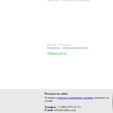
Видео мест отдыха и путешествий
Италия / о.Сицилия
Терразини - набережная курорта..
Добавить видео
Реклама на сайте:
Условия и
цены на размещение рекламы
смотрите по
ссылке.
Телефон
: +7 (495) 974-15-75
E-mail
: adv@avialine.com