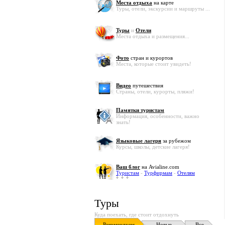
Места отдыха
на карте
Туры, отели, экскурсии и маршруты ...
Туры
и
Отели
Места отдыха и размещения...
Фото
стран и курортов
Места, которые стоит увидеть!
Видео
путешествия
Страны, отели, курорты, пляжи!
Памятки туристам
Информация, особенности, важно
знать!
Языковые лагеря
за рубежом
Курсы, школы, детские лагеря!
Ваш блог
на Avialine.com
Туристам
-
Турфирмам
-
Отелям
Туры
Куда поехать, где стоит отдохнуть
Рекомендуем
Новые
Все