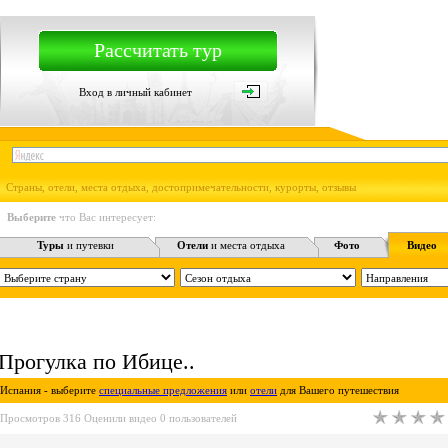
Рассчитать тур
Вход в личный кабинет
Страны, отели, места отдыха, достопримечательности, курорты, отзывы
Выберите
что Вас интересует:
Туры
и путевки
Отели
и места отдыха
Фото
Видео
Прогулка по Ибице..
Испания - выберите
специальные предложения
или
отели
для Вашего путешествия
Просмотров
316
Оценили видео
0
пользователей